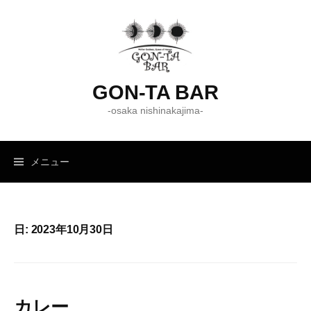
コ
ン
テ
ン
ツ
GON-TA BAR
へ
-osaka nishinakajima-
ス
キ
ッ
メニュー
プ
日:
2023年10月30日
カレー