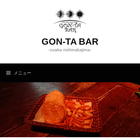
コ
ン
テ
ン
ツ
GON-TA BAR
へ
-osaka nishinakajima-
ス
キ
ッ
メニュー
プ