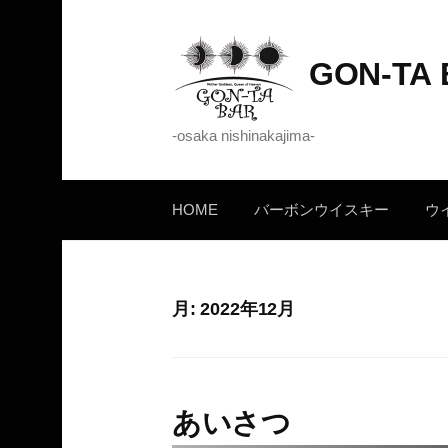
コ
ン
GON-TA
テ
ン
ツ
-osaka nishinakajima-
へ
ス
キ
HOME
バーボンウイスキー
ウ
ッ
プ
月:
2022年12月
あいさつ