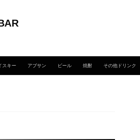
 BAR
イスキー
アブサン
ビール
焼酎
その他ドリンク