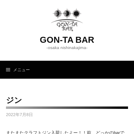
コ
ン
テ
ン
ツ
GON-TA BAR
へ
-osaka nishinakajima-
ス
キ
ッ
メニュー
プ
ジン
2022年7月8日
またまたクラフトジン入荷したよー！！前、どっかのbarで