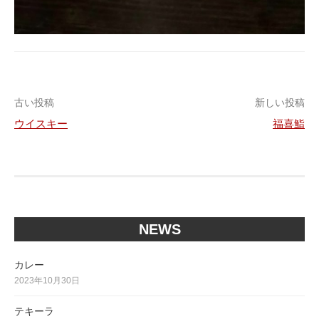
投
古い投稿
新しい投稿
ウイスキー
福喜鮨
稿
ナ
ビ
ゲ
NEWS
ー
シ
カレー
2023年10月30日
ョ
ン
テキーラ